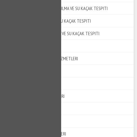
GAZIOSMANPAŞA SU KAÇAK BULMA VE SU KAÇAK TESPITI
KARTAL SU KAÇAK BULMA VE SU KAÇAK TESPITI
BAŞAKŞEHIR SU KAÇAK BULMA VE SU KAÇAK TESPITI
AVRUPA SU TESISAT SERVISI
SU KAÇAK TESPIT VE TAMIR HIZMETLERI
BALIKESIR SU TESISATÇISI
KLOZET TAMIRI HIZMETLERI
İZMIR KLOZET TAMIRI SERVISLERI
KLOZET TAMIRI NASIL YAPILIR?
TIKANIKLIK AÇMA SERVISLERI
YENI NESIL SU TESISAT SERVISLERI