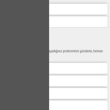
Gönder
Ustaya
Sor
Yaşam alanlarınız ve ofislerinizde yaşadığınız problemleri gönderin, hemen
yanıtlayalım.