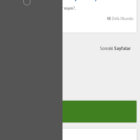
Klozet Tıkanıklığını Kendim Açabilir miyim?..
Ali ACAR
Cevaplar :
1
48
Defa Okundu
Sonraki
Sayfalar
1
USTAYA
SOR
siz sorun biz cevaplayalım!
KATEGORİLER