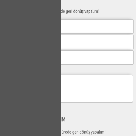
Taleplerinizi bize iletin en kısa sürede geri dönüş yapalım!
Mesajım
Gönder
SİZİ
ARAYALIM
Telefon numaranızı bırakın en kısa sürede geri dönüş yapalım!