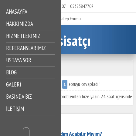
05323847707
05323847707
ANASAYFA
Talep Formu
HAKKIMIZDA
Tesisatçı
HIZMETLERIMIZ
REFERANSLARIMIZ
USTAYA SOR
Ustaya Sorun
BLOG
Uzmanlarımıza bugüne kadar
soruyu cevapladı!
GALERİ
1
BASINDA BİZ
Eviniz veya işyeriniz ile ilgili problemleri bize yazın 24 saat içerisinde
İLETİŞİM
cevaplayalım!
01 Nisan 2023
Klozet Tıkanıklığını Kendim Açabilir Miyim?